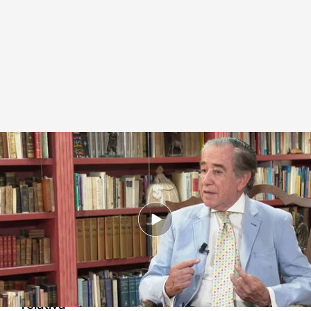
Entrevista completa a Enrique Rojas
.
Imagen: Fernando González y Luis
Quintana
Miguel Manso
12 JUL 2024 - 15:15h.
El catedrático de Psiquiatría publica
‘Comprender nuestras emociones’, un libro
que da las claves para lograr “la felicidad
relativa”