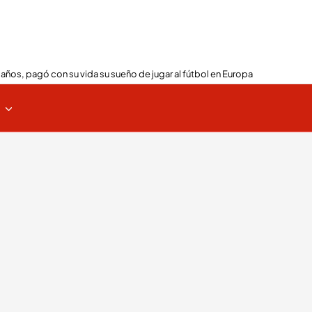
 años, pagó con su vida su sueño de jugar al fútbol en Europa
s