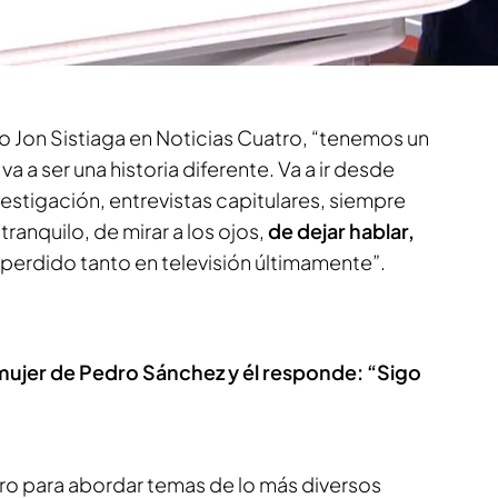
programa, que se estrena
este miércoles a las
olarización de la sociedad con Miguel Ángel
.
o Jon Sistiaga en Noticias Cuatro, “tenemos un
 a ser una historia diferente. Va a ir desde
vestigación, entrevistas capitulares, siempre
ranquilo, de mirar a los ojos,
de dejar hablar,
 perdido tanto en televisión últimamente”.
a mujer de Pedro Sánchez y él responde: “Sigo
tro para abordar temas de lo más diversos