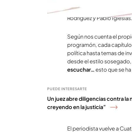
entrevistas. En su primer 
22:50 horas
, analiza la p
Rodríguez y Pablo Iglesias
Según nos cuenta el propi
programón, cada capítulo va
política hasta temas de in
desde el estilo sosegado, t
escuchar…
esto que se ha
PUEDE INTERESARTE
Un juez abre diligencias contra l
creyendo en la justicia”
El periodista vuelve a Cua