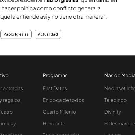
hacer política como conflicto genera la
 que la entiende así y no tiene otra manera”.
Pablo Iglesias
Actualidad
tivo
Programas
Más de Medi
 entradas
First Dates
Mediaset Infi
y regalos
En boca de todos
Telecinco
Cuatro
Cuarto Milenio
Divinity
Iumiuky
Horizonte
ElDesmarqu