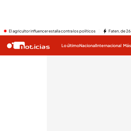
El agricultor influencer estalla contra los políticos
Faten, de 26
Lo último
Nacional
Internacional
Má