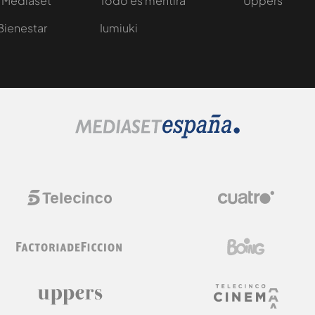
 Mediaset
Todo es mentira
Uppers
Bienestar
Iumiuki