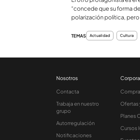
“concede que su forma de 
polarización política, pero
TEMAS
Actualidad
Cultura
Nosotros
Corpora
Contacta
Comprar
Trabaja en nuestro
Ofertas 
grupo
Planes 
Autorregulación
Cursos 
Notificaciones