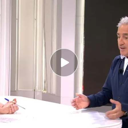
:50 horas se estrena 'Otro enfoque' en Cuatro
n Sistiaga trata el tema de la polarización con
y Pablo Iglesias
atro con ‘Otro enfoque’: “Para huir de la
s explosivos”
Sistiaga a Cuatro
con su nuevo programa
‘Otro
rio en el que mejor se mueve, a pie de la calle,
ñar la
actualidad cada semana
con reportajes y