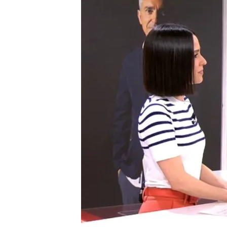
24 ABR 2024 - 15:26h.
Este miércoles a las 22
En el primer programa Jo
Miguel Ángel Rodríguez 
Jon Sistiaga vuelve a Cu
velocidad y los titulare
Compartir
Este miércoles vuelve
Jon 
enfoque’.
Desde el escena
el periodista va a desentra