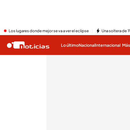
Los lugares donde mejor se va a ver el eclipse
Una soltera de '
Lo último
Nacional
Internacional
Má