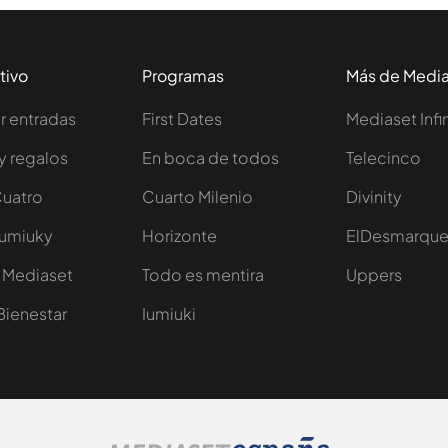
tivo
Programas
Más de Medi
 entradas
First Dates
Mediaset Infi
y regalos
En boca de todos
Telecinco
Cuatro
Cuarto Milenio
Divinity
Iumiuky
Horizonte
ElDesmarqu
 Mediaset
Todo es mentira
Uppers
Bienestar
Iumiuki