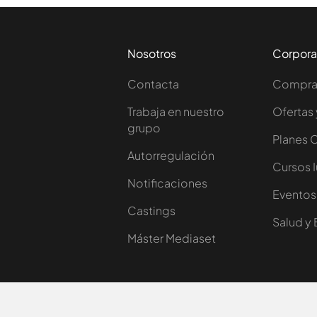
Nosotros
Corpora
Contacta
Comprar
Trabaja en nuestro
Ofertas 
grupo
Planes 
Autorregulación
Cursos 
Notificaciones
Eventos
Castings
Salud y 
Máster Mediaset