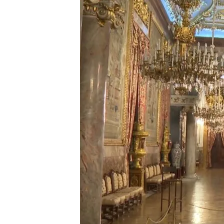
25 MAR 2024 - 14:34h.
El conservador del Pala
donde los reyes pasaba
El Palacio Real de Madr
de los más grandes de
El estilo del Palacio se
que lo habitaron
Compartir
En
Noticias Cuatro
hemos t
al Palacio Real,
recorriendo