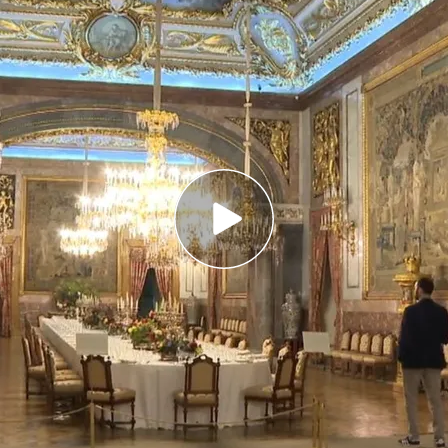
cio muestra a Noticias Cuatro las estancias
n gran parte del año
id es el más grande de Europa Occidental y uno
l mundo
 configura a partir de los gustos de los monarcas
enido el privilegio de realizar una
visita privada
 sus estancias de la mano de su conservador,