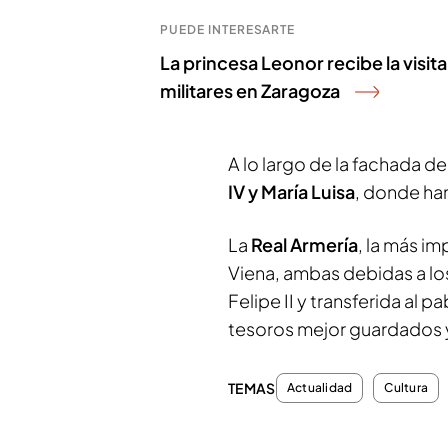
PUEDE INTERESARTE
La princesa Leonor recibe la visit
militares en Zaragoza
A lo largo de la fachada d
IV y María Luisa
, donde ha
La
Real Armería
, la más i
Viena, ambas debidas a los
Felipe II y transferida al p
tesoros mejor guardados y 
TEMAS
Actualidad
Cultura