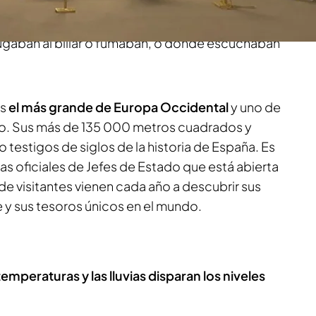
strado estancias como el salón del trono y el
 acontecimientos históricos. Pero también a
jugaban al billar o fumaban, o donde escuchaban
es
el más grande de Europa Occidental
y uno de
o. Sus más de 135 000 metros cuadrados y
 testigos de siglos de la historia de España. Es
as oficiales de Jefes de Estado que está abierta
 de visitantes vienen cada año a descubrir sus
e y sus tesoros únicos en el mundo.
 temperaturas y las lluvias disparan los niveles