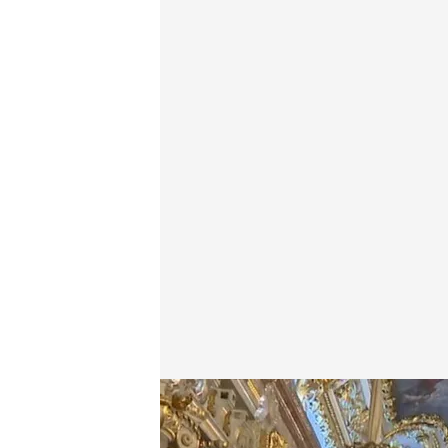
Mario Mateos nos enseña el Palacio Real
Miguel Manso