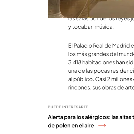
Mario Mateos. Él nos ha mo
de columnas, escenario de
las salas donde los reyes 
y tocaban música.
El Palacio Real de Madrid 
los más grandes del mund
3.418 habitaciones han sido
una de las pocas residenci
al público. Casi 2 millones
rincones, sus obras de art
PUEDE INTERESARTE
Alerta para los alérgicos: las altas
de polen en el aire