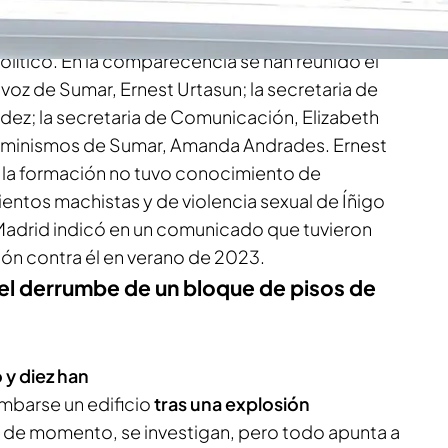
ha comparecido este sábado en rueda de
Íñigo Errejón
y las denuncias de acoso
político. En la comparecencia se han reunido el
avoz de Sumar, Ernest Urtasun; la secretaria de
dez; la secretaria de Comunicación, Elizabeth
 Feminismos de Sumar, Amanda Andrades. Ernest
 la formación no tuvo conocimiento de
tos machistas y de violencia sexual de Íñigo
Madrid indicó en un comunicado que tuvieron
ón contra él en verano de 2023.
el derrumbe de un bloque de pisos de
 y diez han
mbarse un edificio
tras una explosión
 de momento, se investigan, pero todo apunta a