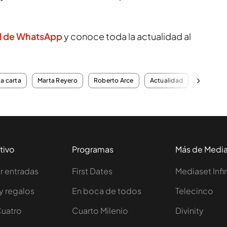
l de WhatsApp
y conoce toda la actualidad al
la carta
Marta Reyero
Roberto Arce
Actualidad
Program
tivo
Programas
Más de Medi
 entradas
First Dates
Mediaset Infi
y regalos
En boca de todos
Telecinco
Cuatro
Cuarto Milenio
Divinity