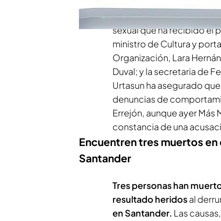
El
partido político Sumar
prensa tras la
dimisión de 
sexual que ha recibido el 
ministro de Cultura y port
Organización, Lara Hernán
Duval; y la secretaria de
Urtasun ha asegurado que
denuncias de comportamien
Errejón, aunque ayer Más 
constancia de una acusaci
Encuentren tres muertos en 
Santander
Tres personas han muerto
resultado heridos
al derru
en Santander.
Las causas,