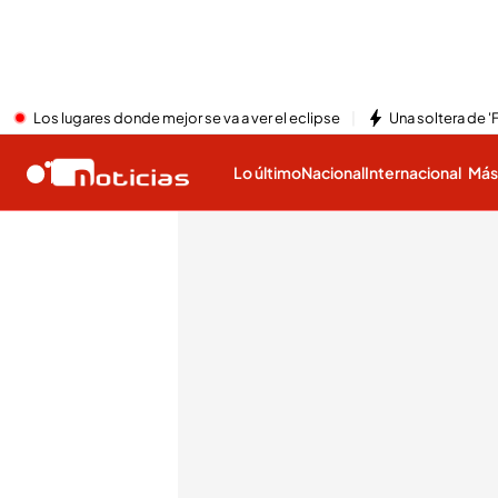
Los lugares donde mejor se va a ver el eclipse
Una soltera de '
Lo último
Nacional
Internacional
Má