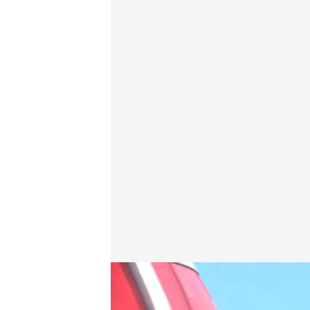
Las noticias, de la mano de Marta Reyero y Roberto
Redacción digital Noticias Cuatro