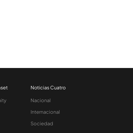
as completos
aset
Noticias Cuatro
nity
Nacional
Internacional
Sociedad