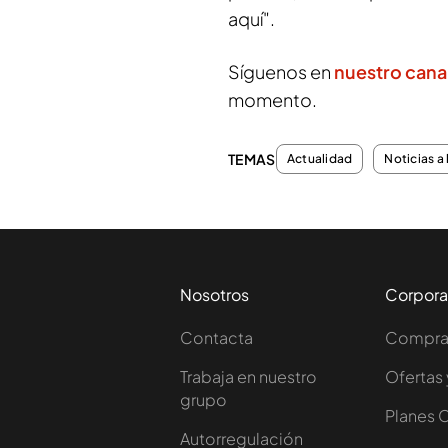
aquí".
Síguenos en
nuestro cana
momento.
TEMAS
Actualidad
Noticias a 
Nosotros
Corpora
Contacta
Comprar
Trabaja en nuestro
Ofertas 
grupo
Planes 
Autorregulación