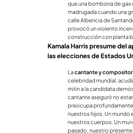
que una bombona de gas oc
madrugada cuando una gra
calle Albericia de Santand
provocó un violento incend
construcción con planta ba
Kamala Harris presume del 
las elecciones de Estados U
La
cantante y composito
celebridad mundial, acudía
mitin a la candidata demóc
cantante aseguró no estar
preocupa profundamente p
nuestros hijos. Un mundo e
nuestros cuerpos. Un mund
pasado, nuestro presente 