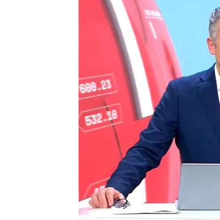
26 OCT 2024 - 21:25h.
Sumar asegura que no t
Errejón
Encuentren tres muerto
Santander
Kamala Harris presume 
elecciones de Estados 
Compartir
Sumar asegura que no tenía 
Iñigo Errejón