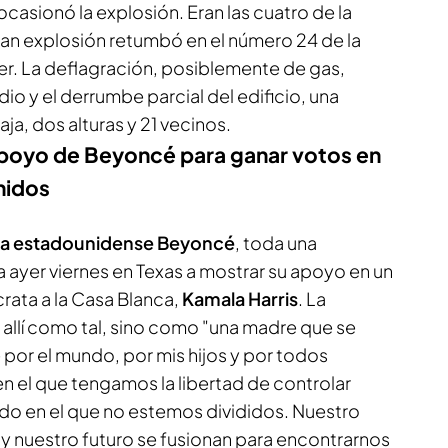
asionó la explosión. Eran las cuatro de la
n explosión retumbó en el número 24 de la
er. La deflagración, posiblemente de gas,
io y el derrumbe parcial del edificio, una
ja, dos alturas y 21 vecinos.
apoyo de Beyoncé para ganar votos en
nidos
ra estadounidense Beyoncé
, toda una
 ayer viernes en Texas a mostrar su apoyo en un
rata a la Casa Blanca,
Kamala Harris
. La
 allí como tal, sino como "una madre que se
or el mundo, por mis hijos y por todos
n el que tengamos la libertad de controlar
o en el que no estemos divididos. Nuestro
y nuestro futuro se fusionan para encontrarnos