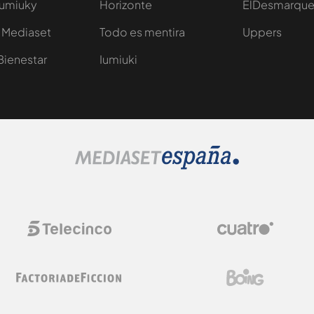
Iumiuky
Horizonte
ElDesmarqu
 Mediaset
Todo es mentira
Uppers
Bienestar
Iumiuki