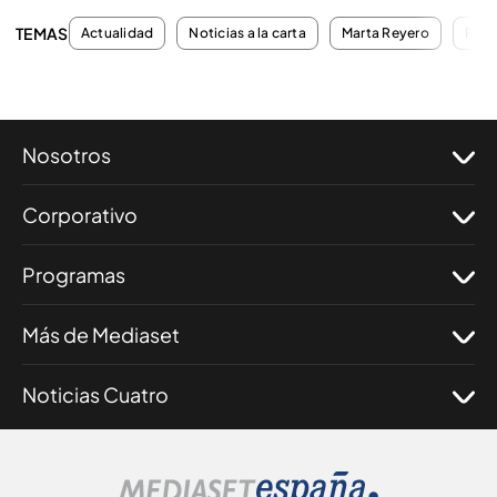
TEMAS
Actualidad
Noticias a la carta
Marta Reyero
Robe
Nosotros
Corporativo
Programas
Más de Mediaset
Noticias Cuatro