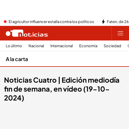
El agricultor influencer estalla contra los políticos
Faten, de 26
Lo último
Nacional
Internacional
Economía
Sociedad
A la carta
Noticias Cuatro | Edición mediodía
fin de semana, en vídeo (19-10-
2024)