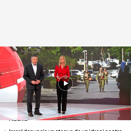
Las noticias, de la mano de Marta Reyero y Roberto Arce
Redacción digital Noticias Cuatro
19 OCT 2024 - 15:19h.
Se celebra el Día Contra el Cáncer de Mama
Zarpan de regreso a Italia los migrantes
devueltos tras la suspensión de su traslado a
Albania