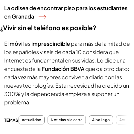
La odisea de encontrar piso para los estudiantes
en Granada
¿Vivir sin el teléfono es posible?
El
móvil
es
imprescindible
para más de la mitad de
los españoles y seis de cada 10 considera que
Internet es fundamental en sus vidas. Lo dice una
encuesta de la
Fundación BBVA
que da otro dato:
cada vez más mayores conviven a diario con las
nuevas tecnologías. Esta necesidad ha crecido un
300% y la dependencia empieza a suponer un
problema.
TEMAS
Actualidad
Noticias a la carta
Alba Lago
Actuali