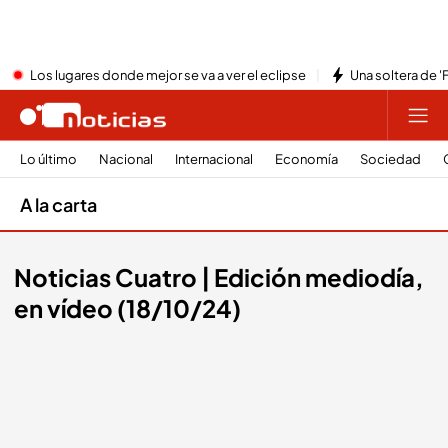
Los lugares donde mejor se va a ver el eclipse
Una soltera de '
Lo último
Nacional
Internacional
Economía
Sociedad
A la carta
Noticias Cuatro | Edición mediodía,
en vídeo (18/10/24)