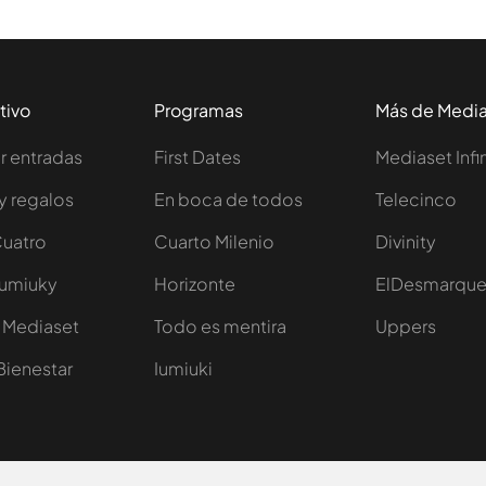
tivo
Programas
Más de Medi
 entradas
First Dates
Mediaset Infi
y regalos
En boca de todos
Telecinco
Cuatro
Cuarto Milenio
Divinity
Iumiuky
Horizonte
ElDesmarqu
 Mediaset
Todo es mentira
Uppers
Bienestar
Iumiuki