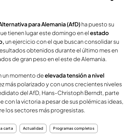
Alternativa para Alemania (AfD)
ha puesto su
ue tienen lugar este domingo en el
estado
o,
un ejercicio con el que buscan consolidar su
resultados obtenidos durante el último mes en
tados de gran peso en el este de Alemania.
 en un momento de
elevada tensión a nivel
ez más polarizado y con unos crecientes niveles
candidato del AfD, Hans-Christoph Berndt, parte
 con la victoria a pesar de sus polémicas ideas,
re los sectores más progresistas.
la carta
Actualidad
Programas completos