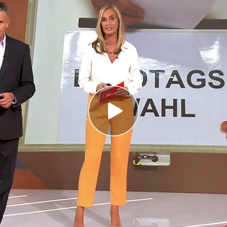
"repetidas agresiones israelíes" lanzando diez
ar en Haifa
 de la Rosa
u mirada en las elecciones de este domingo en
tidas agresiones israelíes" lanzando
tar en Haifa
nés
Hezbolá
ha lanzado en la madrugada de este