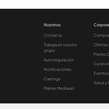
Nosotros
Corpora
Contacta
Comprar
Trabaja en nuestro
Ofertas 
grupo
Planes 
Autorregulación
Cursos 
Notificaciones
Eventos
Castings
Salud y 
Máster Mediaset