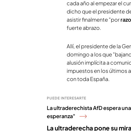
cada año al empezar el cur
dicho que el presidente d
asistir finalmente "por
razo
fuerte abrazo.
Allí, el presidente de la Ge
domingo a los que "bajan
alusión implícita a comun
impuestos en los últimos a
con toda España.
PUEDE INTERESARTE
La ultraderechista AfD espera un
esperanza"
La ultraderecha pone su mir