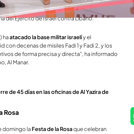
iles"
contra la base militar y aeropuerto de
d israelí de
Haifa
, en respuesta a las "repetidas
 del Ejército de Israel contra Líbano.
.) ha
atacado la base militar israelí
y el
con decenas de misiles Fadi 1 y Fadi 2, y los
etivos de forma precisa y directa", ha informado
po, Al Manar.
re de 45 días en las oficinas de Al Yazira de
la Rosa
e domingo la
Festa de la Rosa
que celebran