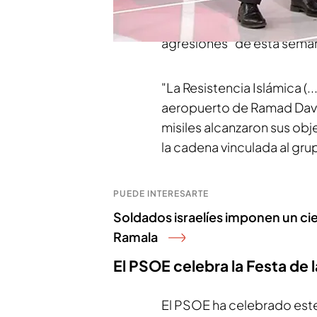
domingo
"decenas de mis
Ramat David, en la localida
agresiones" de esta semana
"La Resistencia Islámica (..
aeropuerto de Ramad David 
misiles alcanzaron sus obj
la cadena vinculada al gru
PUEDE INTERESARTE
Soldados israelíes imponen un cier
Ramala
El PSOE celebra la Festa de 
El PSOE ha celebrado est