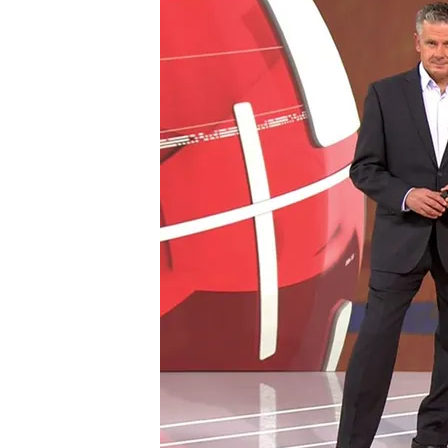
22 SEP 2024 - 18:33h.
Hezbolá responde a las 
misiles contra base milit
El PSOE celebra la Festa
La ultraderecha pone s
Brandeburgo
Compartir
Hezbolá responde a las "repe
diez misiles contra base mili
El partido-milicia chií liba