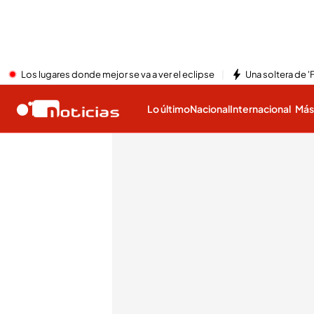
Los lugares donde mejor se va a ver el eclipse
Una soltera de '
Lo último
Nacional
Internacional
Má