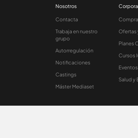
Nosotros
Corpora
Contacta
Comprar
Trabaja en nuestro
Ofertas 
grupo
Planes 
Autorregulación
Cursos 
Notificaciones
Eventos
Castings
Salud y 
Máster Mediaset