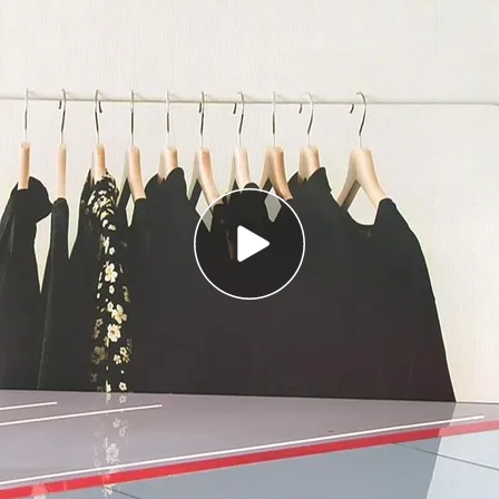
arrojan los cuerpos de tres palestinos al vacío
s testigo del intercambio de proyectiles en la
l Líbano
 a todos tras confesar que tiene un arma en
dania
na redada en un edificio y, tras abatir a tres
erpos
al vacío en
Cisjordania
. El Ejército de Israel