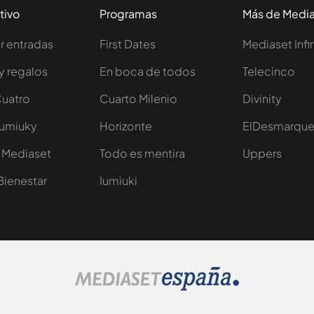
tivo
Programas
Más de Medi
 entradas
First Dates
Mediaset Infi
y regalos
En boca de todos
Telecinco
Cuatro
Cuarto Milenio
Divinity
Iumiuky
Horizonte
ElDesmarqu
 Mediaset
Todo es mentira
Uppers
Bienestar
Iumiuki