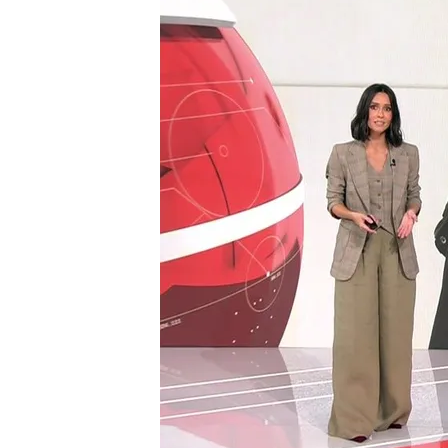
20 SEP 2024 - 15:18h.
Unos soldados israelíes 
en Cisjordania
Un equipo de Mediaset e
frontera de Israel con e
Kamala Harris sorprende
casa
Compartir
Soldados israelíes en Cisjor
Soldados israelíes
hacen u
palestinos,
arrojan
sus
cu