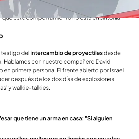
ente bajo control y anuncia que ha abierto una
ar que este comportamiento no está en sintonía
no
 testigo del
intercambio de proyectiles
desde
ra. Hablamos con nuestro compañero David
 en primera persona. El frente abierto por Israel
ecer después de los dos días de explosiones
s' y walkie-talkies.
esar que tiene un arma en casa: "Si alguien
 sus calles: multas por no limpiar con agua los