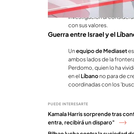
asegura que tiene el incid
investigación al consider
con sus valores.
Guerra entre Israel y el Líba
Un
equipo de Mediaset
es
ambos lados de la fronte
Perdomo, quien lo ha vivido
en el
Líbano
no para de cr
coordinadas con los 'busca
PUEDE INTERESARTE
Kamala Harris sorprende tras conf
entra, recibirá un disparo"
Bilbao lucha contra la suciedad de