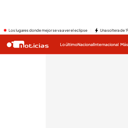
Los lugares donde mejor se va a ver el eclipse
Una soltera de '
Lo último
Nacional
Internacional
Má