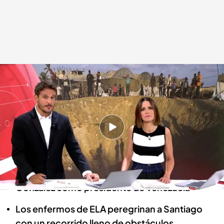
Las noticias, de la mano de Diego Losada y Mónica Sanz
Redacción digital Noticias Cuatro
10 SEP 2024 - 21:39h.
María Jesús, la mujer que lleva a cuestas a su
hijo en un colegio de Alicante
El Congreso quiere reconocer a Edmundo
González como presidente de Venezuela
Los enfermos de ELA peregrinan a Santiago
con un recorrido lleno de obstáculos