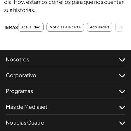
día. Hoy, estamos con ellos para que nos cuenten
sus historias.
TEMAS
Actualidad
Noticias a la carta
Actualidad
Progra
Nosotros
Corporativo
Programas
Más de Mediaset
Noticias Cuatro