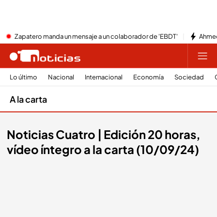
Zapatero manda un mensaje a un colaborador de 'EBDT'
Ahmed
Lo último
Nacional
Internacional
Economía
Sociedad
A la carta
Noticias Cuatro | Edición 20 horas,
vídeo íntegro a la carta (10/09/24)