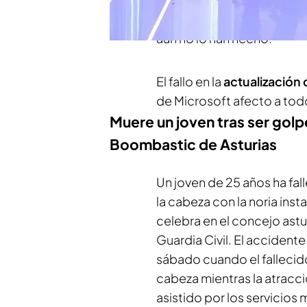
donde debía haber salido a
aún no lo han hecho.
El fallo en la
actualización 
de Microsoft afecto a todo
Muere un joven tras ser golpe
Boombastic de Asturias
Un joven de 25 años ha fa
la cabeza con la noria inst
celebra en el concejo astu
Guardia Civil. El accident
sábado cuando el fallecido,
cabeza mientras la atracci
asistido por los servicios 