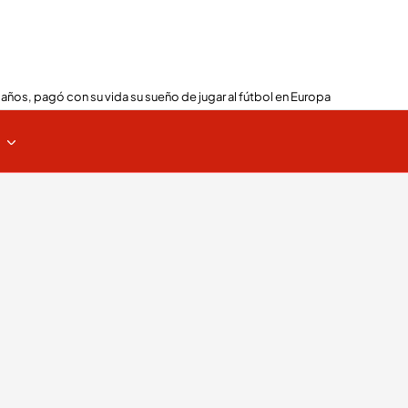
 años, pagó con su vida su sueño de jugar al fútbol en Europa
s