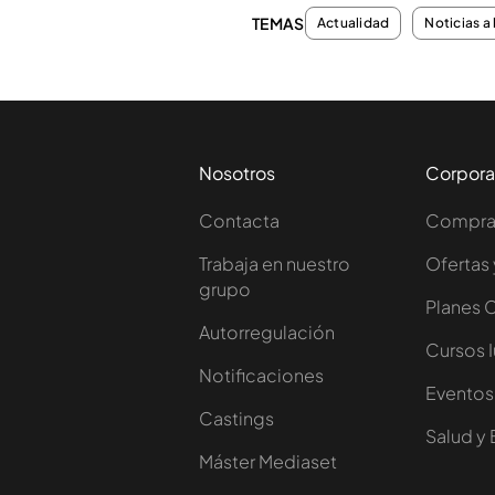
TEMAS
Actualidad
Noticias a 
Nosotros
Corpora
Contacta
Comprar
Trabaja en nuestro
Ofertas 
grupo
Planes 
Autorregulación
Cursos 
Notificaciones
Eventos
Castings
Salud y 
Máster Mediaset