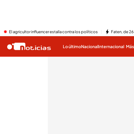
El agricultor influencer estalla contra los políticos
Faten, de 26
Lo último
Nacional
Internacional
Má