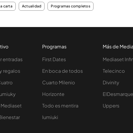
la carta
Actualidad
Programas completos
tivo
Programas
Más de Medi
 entradas
First Dates
Mediaset Infi
y regalos
En boca de todos
Telecinco
Cuatro
Cuarto Milenio
Divinity
Iumiuky
Horizonte
ElDesmarqu
 Mediaset
Todo es mentira
Uppers
Bienestar
Iumiuki