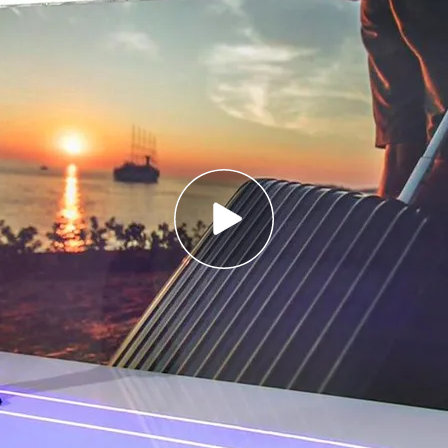
ncias por el apagón informático
golpeado por una noria en el festival
s
va de Begoña Gómez a declarar en los juzgados
 por el apagón informático
ico
de la historia se ha acabado, pero no sus
os
aeropuertos
de todo el mundo con mas de
y 5.000 cancelados ayer. Algunos pasajeros
ropuertos como el de Santorini en Grecia de