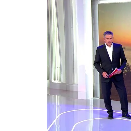
21 JUL 2024 - 19:31h.
Continúan las consecue
Muere un joven tras ser 
Boombastic de Asturia
Reacciones a la negati
Compartir
Continúan las consecuencias
El mayor
apagón informát
secuelas
, en especial en l
40.000 vuelos afectados 
han pasado la noche en ae