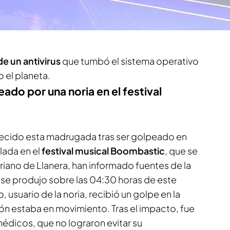
yer por la mañana un vuelo de iberia a Madrid y
de un antivirus
que tumbó el sistema operativo
 el planeta.
ado por una noria en el festival
llecido esta madrugada tras ser golpeado en
alada en el
festival musical Boombastic
, que se
riano de Llanera, han informado fuentes de la
e se produjo sobre las 04:30 horas de este
 usuario de la noria, recibió un golpe en la
ón estaba en movimiento. Tras el impacto, fue
médicos, que no lograron evitar su