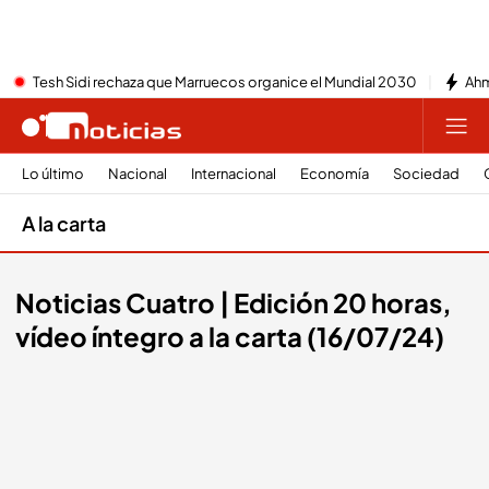
Tesh Sidi rechaza que Marruecos organice el Mundial 2030
Ahm
Lo último
Nacional
Internacional
Economía
Sociedad
A la carta
Noticias Cuatro | Edición 20 horas,
vídeo íntegro a la carta (16/07/24)