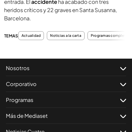
entrada. El
accidente
ha acabado con tres
heridos críticos y 22 graves en Santa Susanna,
Barcelona.
TEMAS
Actualidad
Noticias a la carta
Programas completos
Nosotros
Corporativo
Programas
Más de Mediaset
Noticias Cuatro