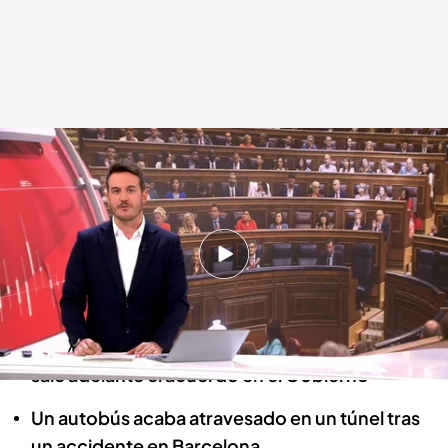
Las noticias, de la mano de Diego Losada
Redacción digital Noticias Cuatro
16 JUL 2024 - 21:19h.
Analizamos lo que ha costado el fichaje de
Kylian Mbappé en el Real Madrid
Quemar una foto del rey ya no será delito si
sale adelante el acuerdo en el Gobierno
Un autobús acaba atravesado en un túnel tras
un accidente en Barcelona