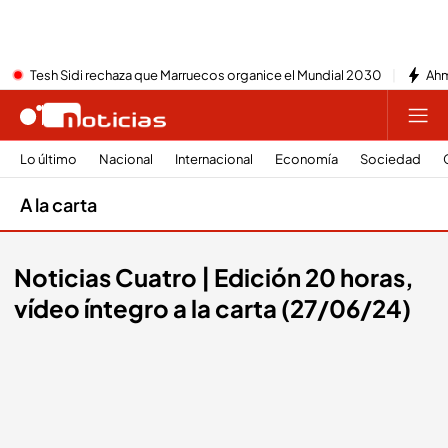
Tesh Sidi rechaza que Marruecos organice el Mundial 2030
Ahm
Lo último
Nacional
Internacional
Economía
Sociedad
A la carta
Noticias Cuatro | Edición 20 horas,
vídeo íntegro a la carta (27/06/24)