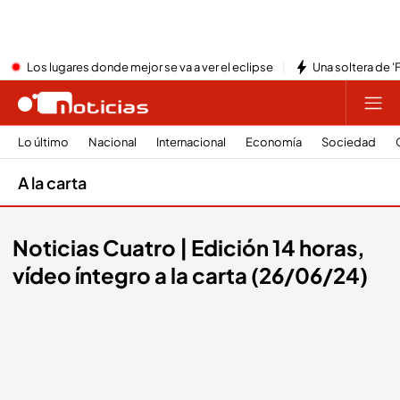
Los lugares donde mejor se va a ver el eclipse
Una soltera de '
Lo último
Nacional
Internacional
Economía
Sociedad
A la carta
Noticias Cuatro | Edición 14 horas,
vídeo íntegro a la carta (26/06/24)