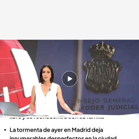
Las noticias, de la mano de Alba Lago
Redacción digital Noticias Cuatro
26 JUN 2024 - 15:30h.
Alberto Núñez Feijóo vuelve a pedir la dimisión
del Fiscal General del Estado
Julian Assange pisa Australia como un hombre
libre y se reencuentra con su familia
La tormenta de ayer en Madrid deja
innumerables desperfectos en la ciudad