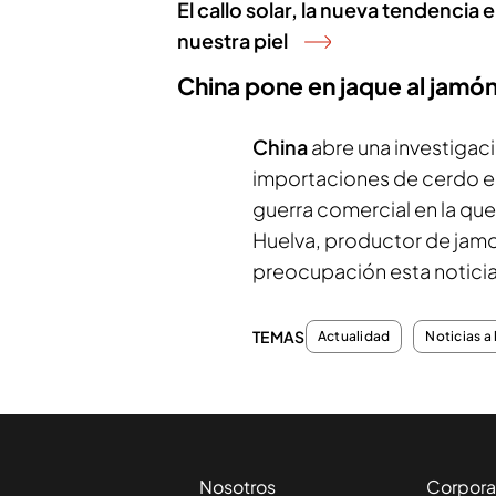
El callo solar, la nueva tendencia e
nuestra piel
China pone en jaque al jamó
China
abre una investigac
importaciones de cerdo eu
guerra comercial en la q
Huelva, productor de jam
preocupación esta noticia
TEMAS
Actualidad
Noticias a 
Nosotros
Corpora