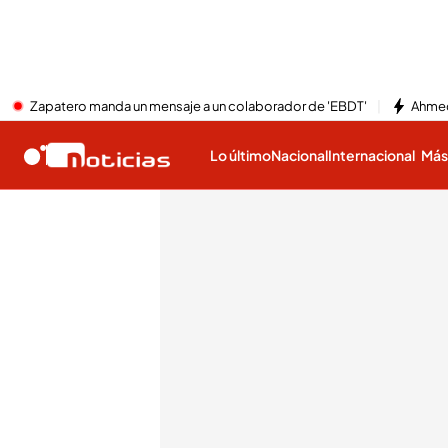
Zapatero manda un mensaje a un colaborador de 'EBDT'
Ahmed
Lo último
Nacional
Internacional
Má