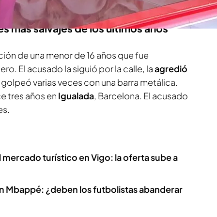
es más salvajes de los últimos años
lación de una menor de 16 años que fue
o. El acusado la siguió por la calle, la
agredió
 golpeó varias veces con una barra metálica.
e tres años en
Igualada
, Barcelona. El acusado
es.
 mercado turístico en Vigo: la oferta sube a
ian Mbappé: ¿deben los futbolistas abanderar