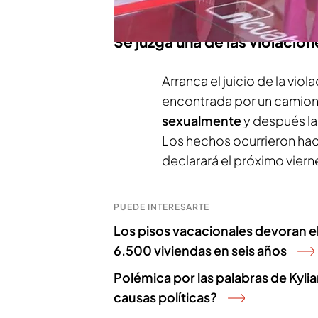
Mbappé
de la historia.
Se juzga una de las violacion
Arranca el juicio de la vio
encontrada por un camioner
sexualmente
y después la
Los hechos ocurrieron hac
declarará el próximo viern
PUEDE INTERESARTE
Los pisos vacacionales devoran el
6.500 viviendas en seis años
Polémica por las palabras de Kyl
causas políticas?