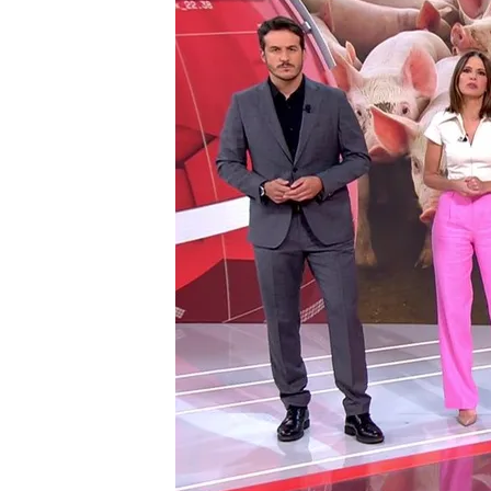
17 JUN 2024 - 22:15h.
El debate se abre en Es
Arranca el juicio de una
años
China pone en jaque al 
competencia desleal
Compartir
Se abre debate en España c
El debate se abre con las 
que dice que solo debería
vez que el deporte y la po