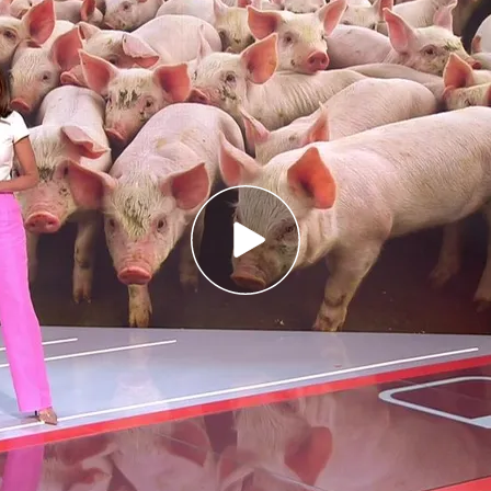
paña tras las declaraciones de Kylian Mbappé
 de las violaciones más salvajes de los últimos
jamón español con una investigación por
on las declaraciones de Kylian Mbappé
declaraciones del portero,
Unai Simon
, en las
n hablar de temas deportivos. No es la primera
lítica van de la mano. Repasamos los otros
Kylian