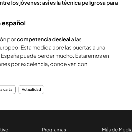
ntre los jóvenes: así es la técnica peligrosa para
n español
ión por
competencia desleal
a las
ropeo. Esta medida abre las puertas a una
ue España puede perder mucho. Estaremos en
ones por excelencia, donde ven con
.
la carta
Actualidad
tivo
Programas
Más de Medi