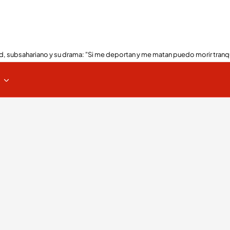
, subsahariano y su drama: "Si me deportan y me matan puedo morir tranq
s