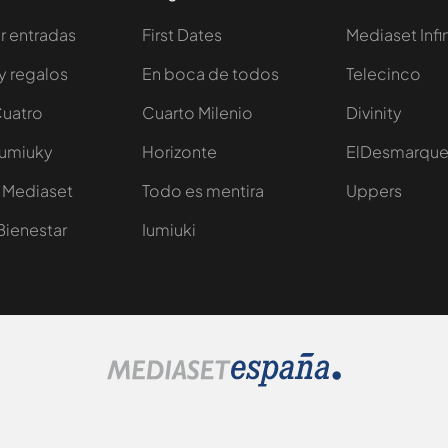
 entradas
First Dates
Mediaset Infi
y regalos
En boca de todos
Telecinco
Cuatro
Cuarto Milenio
Divinity
Iumiuky
Horizonte
ElDesmarqu
 Mediaset
Todo es mentira
Uppers
Bienestar
Iumiuki