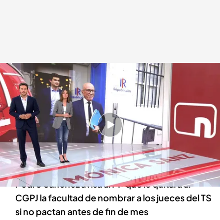
Las noticias, de la mano de Diego Losada y Mónica Sanz
Redacción digital Noticias Cuatro
12 JUN 2024 - 22:28h.
Un árbol caído sobre las vías por las lluvias
hacen descarrilar un tren en Almansa dejando
cinco heridos
Pedro Sánchez avisa al PP que le quitará al
CGPJ la facultad de nombrar a los jueces del TS
si no pactan antes de fin de mes