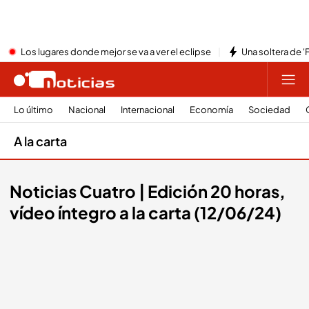
Los lugares donde mejor se va a ver el eclipse
Una soltera de '
Lo último
Nacional
Internacional
Economía
Sociedad
A la carta
Noticias Cuatro | Edición 20 horas,
vídeo íntegro a la carta (12/06/24)