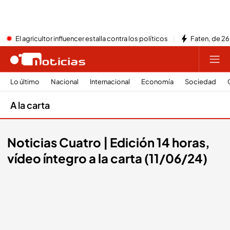
El agricultor influencer estalla contra los políticos
Faten, de 26
Lo último
Nacional
Internacional
Economía
Sociedad
A la carta
Noticias Cuatro | Edición 14 horas,
vídeo íntegro a la carta (11/06/24)