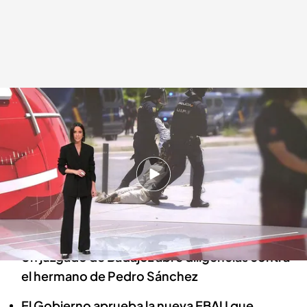
Las noticias, de la mano de Alba Lago
Redacción digital Noticias Cuatro
11 JUN 2024 - 15:08h.
El Supremo mantiene la orden nacional de
detención contra Puigdemont tras la
publicación de la ley de amnistía
Un juzgado de Badajoz abre diligencias contra
el hermano de Pedro Sánchez
El Gobierno aprueba la nueva EBAU que