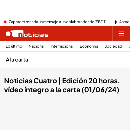
Zapatero manda un mensaje a un colaborador de 'EBDT'
Ahmed
Lo último
Nacional
Internacional
Economía
Sociedad
A la carta
Noticias Cuatro | Edición 20 horas,
vídeo íntegro a la carta (01/06/24)