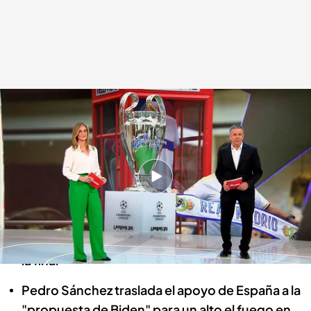
Las noticias, de la mano de Roberto Arce y Marta Reyero
.
Noticias Cuatro
Redacción digital Noticias Cuatro
02 JUN 2024 - 10:47h.
El Real Madrid aspira a su decimoquinta Copa
de Europa
Los madridistas abarrotan el Bernabéu para ver
la final
Pedro Sánchez traslada el apoyo de España a la
"propuesta de Biden" para un alto el fuego en