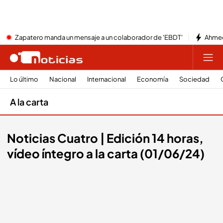
Zapatero manda un mensaje a un colaborador de 'EBDT'
Ahmed
Lo último
Nacional
Internacional
Economía
Sociedad
A la carta
Noticias Cuatro | Edición 14 horas,
vídeo íntegro a la carta (01/06/24)