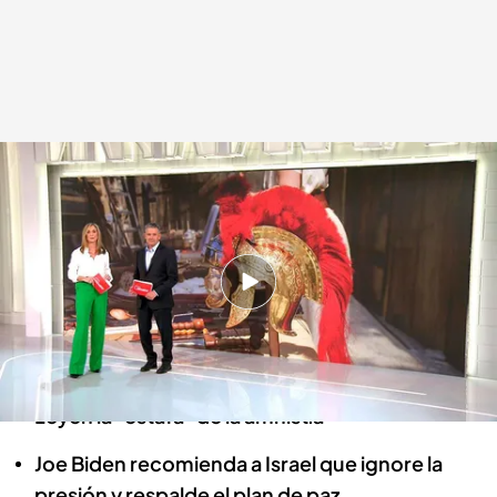
Las noticias, de la mano de Roberto Arce y Marta Reyero
.
Noticias Cuatro
Redacción digital Noticias Cuatro
01 JUN 2024 - 16:48h.
Miles de madridistas están ya en Londres para
vivir la final de la copa de Europa
Alberto Núñez Feijóo denuncia ante Von der
Leyen la "estafa" de la amnistía
Joe Biden recomienda a Israel que ignore la
presión y respalde el plan de paz