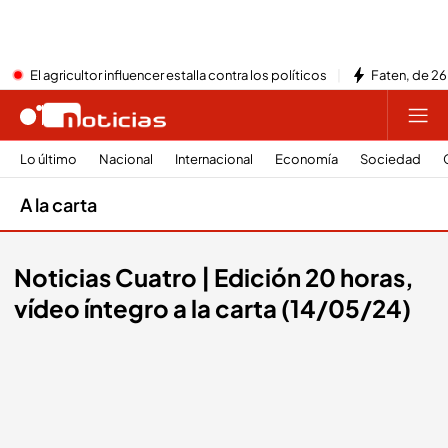
El agricultor influencer estalla contra los políticos
Faten, de 26
Lo último
Nacional
Internacional
Economía
Sociedad
A la carta
Noticias Cuatro | Edición 20 horas,
vídeo íntegro a la carta (14/05/24)