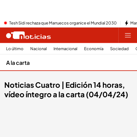
Tesh Sidi rechaza que Marruecos organice el Mundial 2030
Mar
Lo último
Nacional
Internacional
Economía
Sociedad
A la carta
Noticias Cuatro | Edición 14 horas,
vídeo íntegro a la carta (04/04/24)