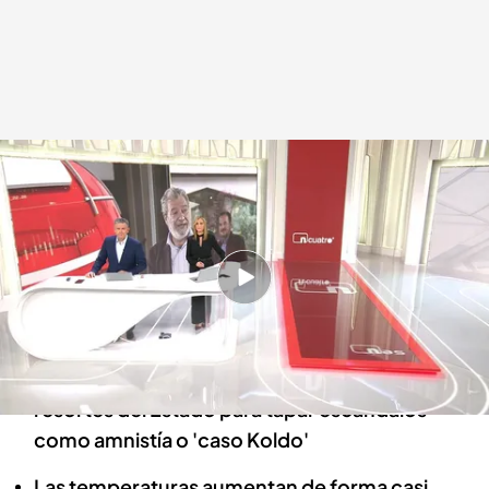
Las noticias, de la mano Roberto Arce y Marta Reyero
Redacción digital Noticias Cuatro
17 MAR 2024 - 09:55h.
¿Quién filtró antes los presuntos delitos de
fraude del novio de Isabel Díaz Ayuso?
El PP afea que el Gobierno use "todos los
resortes del Estado para tapar escándalos"
como amnistía o 'caso Koldo'
Las temperaturas aumentan de forma casi