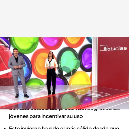
Las noticias, de la mano de Diego Losada y Mónica Sanz
Redacción digital Noticias Cuatro
14 MAR 2024 - 21:25h.
El Congreso aprueba la ley de amnistía pero el
panorama para el Gobierno cambia ante el
adelanto electoral en Cataluña
Sanidad estudia dar preservativos gratis a los
jóvenes para incentivar su uso
Este invierno ha sido el más cálido desde que