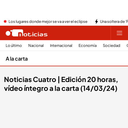
Los lugares donde mejor se va a ver el eclipse
Una soltera de '
Lo último
Nacional
Internacional
Economía
Sociedad
A la carta
Noticias Cuatro | Edición 20 horas,
vídeo íntegro a la carta (14/03/24)