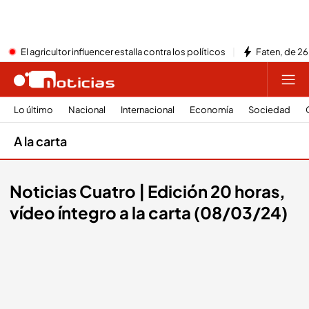
El agricultor influencer estalla contra los políticos
Faten, de 26
Lo último
Nacional
Internacional
Economía
Sociedad
A la carta
Noticias Cuatro | Edición 20 horas,
vídeo íntegro a la carta (08/03/24)