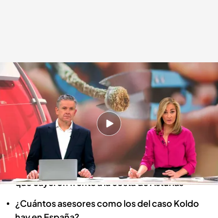
Las noticias, de la mano de Marta Reyero y Roberto Arce
Redacción digital Noticias Cuatro
03 MAR 2024 - 16:15h.
Primer domingo de marzo invernal, con una
decena de comunidades en alerta por nevadas
Salvamento Marítimo busca los contenedores
que cayeron frente a la costa de Asturias
¿Cuántos asesores como los del caso Koldo
hay en España?