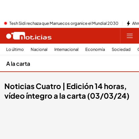
Tesh Sidi rechaza que Marruecos organice el Mundial 2030
Ahm
Lo último
Nacional
Internacional
Economía
Sociedad
A la carta
Noticias Cuatro | Edición 14 horas,
vídeo íntegro a la carta (03/03/24)