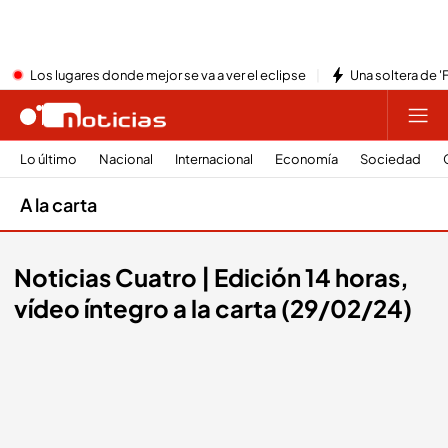
Los lugares donde mejor se va a ver el eclipse
Una soltera de '
Lo último
Nacional
Internacional
Economía
Sociedad
A la carta
Noticias Cuatro | Edición 14 horas,
vídeo íntegro a la carta (29/02/24)