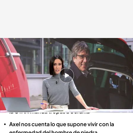
Las noticias, de la mano de Alba Lago
Redacción digital Noticias Cuatro
29 FEB 2024 - 15:10h.
El PSOE señala algunas partes del sumario para
implicar al PP en el 'caso Koldo'
Putin amenaza con usar las armas nucleares si
la OTAN manda tropas a Ucrania
Axel nos cuenta lo que supone vivir con la
enfermedad del hombre de piedra