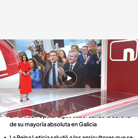
Las noticias, de la mano de Alba Lago
Redacción digital Noticias Cuatro
20 FEB 2024 - 15:23h.
El hombre asesinado en Villajoyosa era un
desertor del régimen de Putin y se entregó al
Ejército ucraniano
El Partido Popular sigue saboreando la euforia
de su mayoría absoluta en Galicia
La Reina Leticia saludó a los agricultores que se