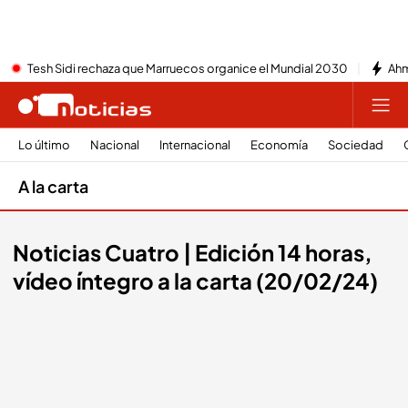
Tesh Sidi rechaza que Marruecos organice el Mundial 2030
Ahm
Lo último
Nacional
Internacional
Economía
Sociedad
A la carta
Noticias Cuatro | Edición 14 horas,
vídeo íntegro a la carta (20/02/24)