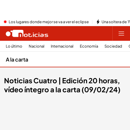
Los lugares donde mejor se va a ver el eclipse
Una soltera de '
Lo último
Nacional
Internacional
Economía
Sociedad
A la carta
Noticias Cuatro | Edición 20 horas,
vídeo íntegro a la carta (09/02/24)