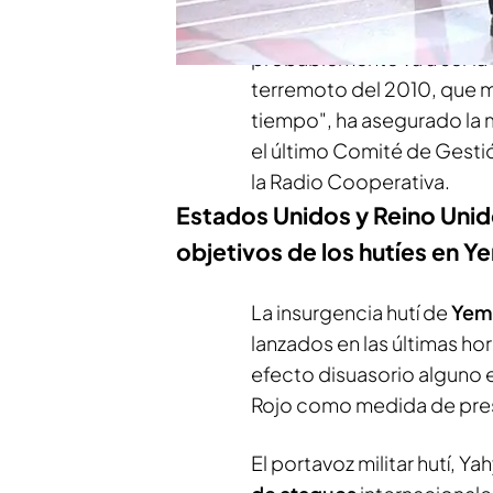
duda el incendio que ha 
probablemente va a ser la
terremoto del 2010, que m
tiempo", ha asegurado la mi
el último Comité de Gesti
la Radio Cooperativa.
Estados Unidos y Reino Uni
objetivos de los hutíes en 
La insurgencia hutí de
Yem
lanzados en las últimas h
efecto disuasorio alguno e
Rojo como medida de presi
El portavoz militar hutí, 