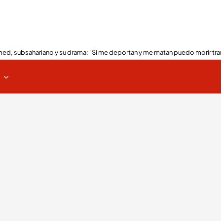
ed, subsahariano y su drama: "Si me deportan y me matan puedo morir tra
s