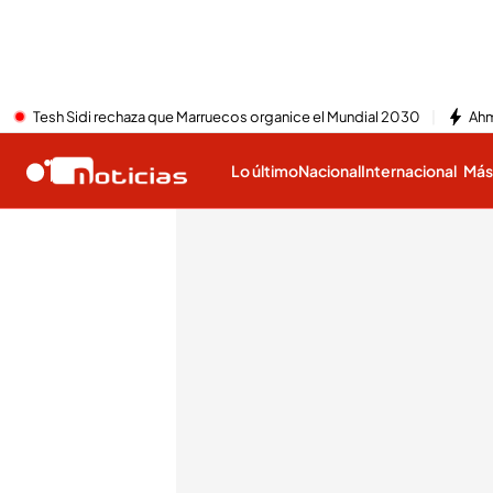
Tesh Sidi rechaza que Marruecos organice el Mundial 2030
Ahm
Lo último
Nacional
Internacional
Má