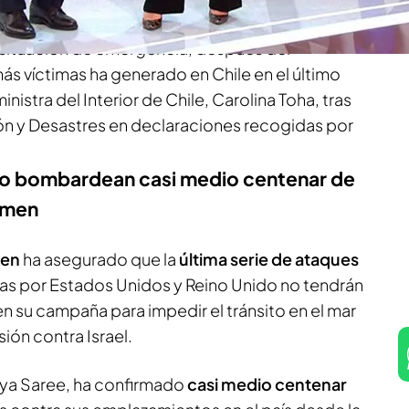
generado más pérdidas humanas, y
 situación de emergencia, después del
ás víctimas ha generado en Chile en el último
nistra del Interior de Chile, Carolina Toha, tras
ón y Desastres en declaraciones recogidas por
do bombardean casi medio centenar de
Yemen
en
ha asegurado que la
última serie de ataques
oras por Estados Unidos y Reino Unido no tendrán
n su campaña para impedir el tránsito en el mar
ón contra Israel.
Yahya Saree, ha confirmado
casi medio centenar