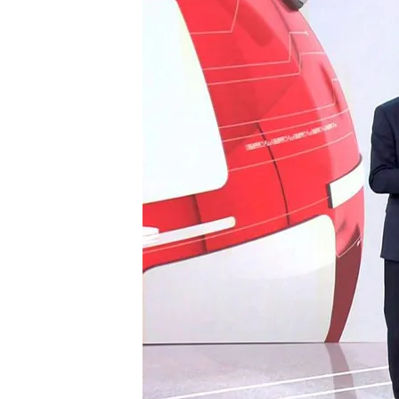
04 FEB 2024 - 15:14h.
El fuego arrasa Chile
Estados Unidos y Rein
objetivos de los hutíes
Día Mundial contra el c
Compartir
El fuego arrasa Chile
En Chile, a
scienden a 51 lo
han extendido por zonas p
"La
situación
de Valparaíso