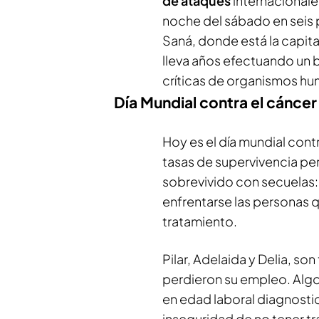
de ataques
internacionale
noche del sábado en seis p
Saná, donde está la capital
lleva años efectuando un 
críticas de organismos hum
Día Mundial contra el cáncer
Hoy es el día mundial con
tasas de supervivencia pe
sobrevivido con secuelas
enfrentarse las personas 
tratamiento.
Pilar, Adelaida y Delia, so
perdieron su empleo. Algo 
en edad laboral diagnostic
inseguridad de no tener tr