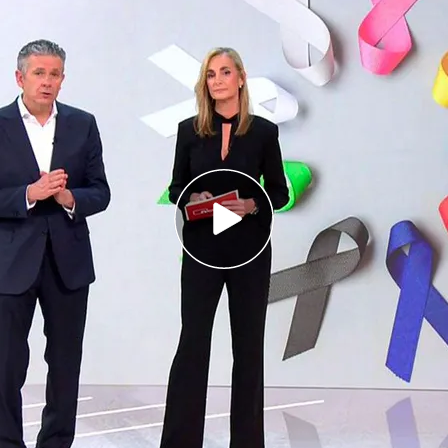
o Unido bombardean casi medio centenar de
 en Yemen
áncer
s fallecidos
por los incendios forestales que se
obladas de la Región de Valparaíso.
 es la más delicada en estas horas: ha sido sin