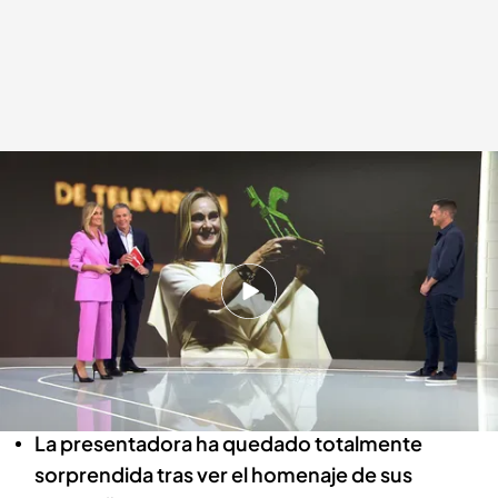
El equipo de 'Noticias Cuatro Fin de Semana sorprende a Marta Reyero
con un homenaje
.
Noticias Cuatro
Redacción digital Noticias Cuatro
16 NOV 2024 - 21:56h.
El equipo de 'Noticias Cuatro Fin de Semana'
ha preparado una sorpresa para la periodista
Marta Reyero
La presentadora ha quedado totalmente
sorprendida tras ver el homenaje de sus