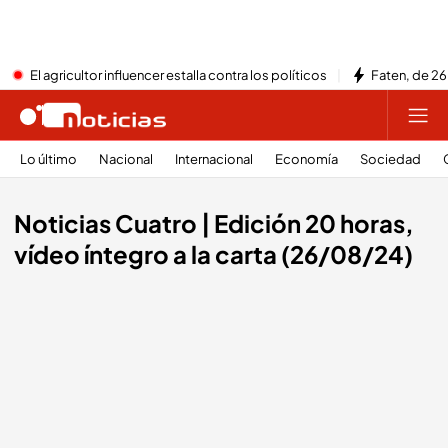
El agricultor influencer estalla contra los políticos
Faten, de 26
Lo último
Nacional
Internacional
Economía
Sociedad
Noticias Cuatro | Edición 20 horas,
vídeo íntegro a la carta (26/08/24)