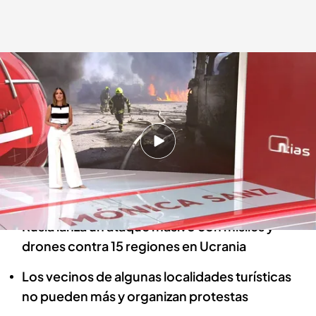
Las noticias, de la mano de Mónica Sanz
.
Noticias Cuatro
Redacción digital Noticias Cuatro
26 AGO 2024 - 21:39h.
Otros 200 migrantes han llegado a la isla del
Hierro agravando una crisis sin precedentes
para la que piden urgentemente más medios
Rusia lanza un ataque masivo con misiles y
drones contra 15 regiones en Ucrania
Los vecinos de algunas localidades turísticas
no pueden más y organizan protestas