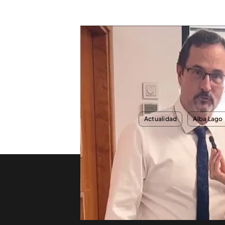
Alba Lago entrevista a sus compañeros en la redac
¿Cómo se vive el día a día
Alba conversa con sus co
esta semana. Dale al Play.
TEMAS
Actualidad
Alba Lago
Nosotros
Corpora
Contacta
Comprar