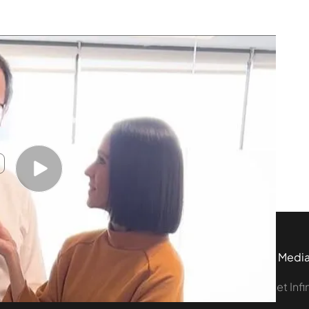
ción de Noticias Cuatro
 en una redacción de informativos? En este vídeo,
mpañeros y cuenta todo lo que hay que saber
tivo
Programas
Más de Medi
 entradas
First Dates
Mediaset Infi