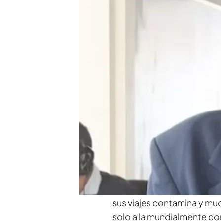
La declaración de Dani A
Montero, periodista de 
Además: así fue la entr
previa del informativo 
Compartir
Taylor Swift enfrenta un
su huella de carbono
y am
integridad. Sus abogados 
acciones legales en contr
difundiendo itinerarios de 
sus viajes contamina y mu
solo a la mundialmente con