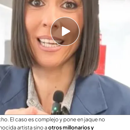
lves y la última noticia del caso, por Daniel
Noticias Cuatro, en exclusiva
evista de Alba Lago a sus compañeros en la
de ayer
 problema inesperado: un seguidor ha rastreado
enaza no solo su reputación sino también su
ya se han puesto en marcha para levantar
a de un joven de 21 años que ha estado
su jet privado con el fin de denunciar que con
cho. El caso es complejo y pone en jaque no
ocida artista sino a
otros millonarios y