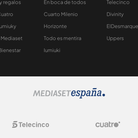
y regalos
En boca de todos
Telecinco
Cuatro
Cuarto Milenio
Divinity
Iumiuky
Horizonte
ElDesmarqu
 Mediaset
Todo es mentira
Uppers
Bienestar
Iumiuki