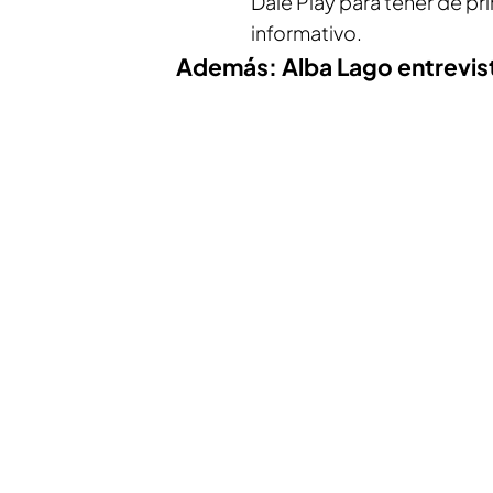
Dale Play para tener de pr
informativo.
Además: Alba Lago entrevis