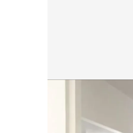
Desde la redacción, nos cuentan lo que hay que sa
cuatro.com
07 FEB 2024 - 13:53h.
Alba Lago nos explica q
que preparan sus abog