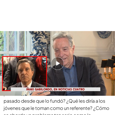
Diego Losada revive junto a Iñaki Gabilondo los inicios de Noticias Cuatro
PUEDE INTERESARTE
Descubren el diseño que realizó Picasso para
construir una plaza de toros en Madrid
¿Cómo fue arrancar desde cero un formato
como Noticias Cuatro?
¿Cómo ha cambiado el
periodismo en las casi dos décadas que han
pasado desde que lo fundó? ¿Qué les diría a los
jóvenes que le toman como un referente? ¿Cómo