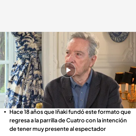
COMPLETO | Diego Losada entrevista a Iñaki Gabilondo en Noticias
Cuatro
Redacción digital Noticias Cuatro
29 ENE 2024 - 19:59h.
Diego Losada ha entrevistado a Gabilondo con
motivo de su estreno al frente de Noticias
Cuatro
Hace 18 años que Iñaki fundó este formato que
regresa a la parrilla de Cuatro con la intención
de tener muy presente al espectador