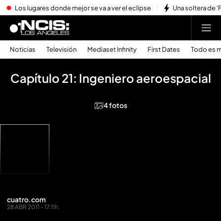
Los lugares donde mejor se va a ver el eclipse
Una soltera de '
Noticias
Televisión
Mediaset Infinity
First Dates
Todo es m
Capítulo 21: Ingeniero aeroespacial
4 fotos
cuatro.com
28 ABR 2011 - 17:11h.