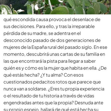
Sara anhela saber por qué siente intensamente la
vida en cada bocanada de aire. Quiere conocer
qué escondida causa provoca el desenlace de
sus decisiones. Para ello, y tras la irreparable
pérdida de su madre, se adentra en el
desconocido pasado de dos generaciones de
mujeres de la España rural del pasado siglo. En ese
momento, descubrirá unas cartas de su familia en
las que encontrará la pista para llegar a saber
quién es y cómo es la mujer que habita en ella. ¿De
qué estás hecha? ¿Y tu alma? Con esos
cuestionados pedacitos rotos que parece que
nunca van a soldarse. ¿Eres tu propia experiencia
o el resultado de tu historia a través de vidas
engendradas antes que la propia? Desnuda ante
su propio espejo, hallará de qué está hecha su