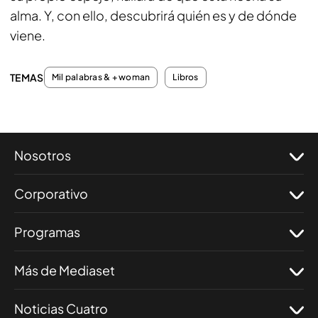
alma. Y, con ello, descubrirá quién es y de dónde
viene.
TEMAS
Mil palabras & + woman
Libros
Nosotros
Corporativo
Programas
Más de Mediaset
Noticias Cuatro