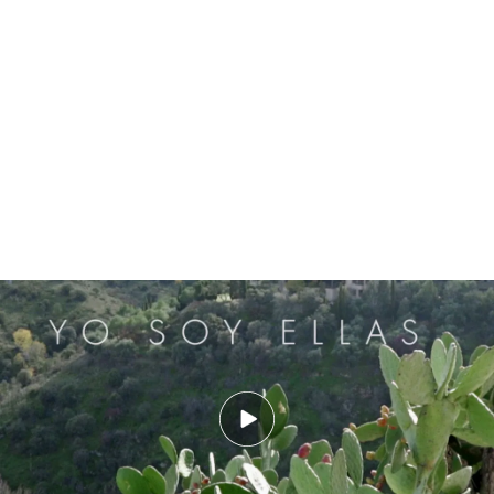
Booktrailer 'Yo soy ellas'
PUEDE INTERESARTE
'Yo soy ellas' en primera persona, entrevistamos
a Cruz Galdón, su autora.
Sinopsis de 'Yo soy ellas'