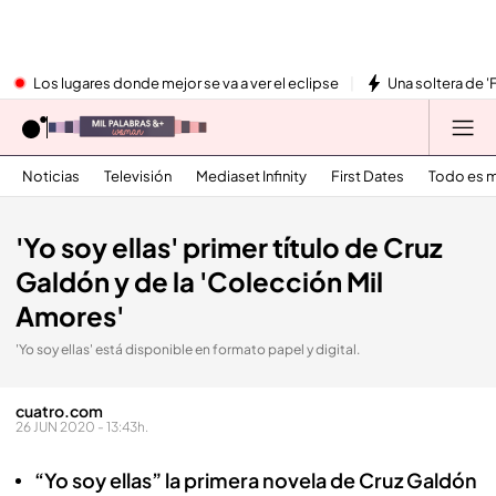
Los lugares donde mejor se va a ver el eclipse
Una soltera de '
Noticias
Televisión
Mediaset Infinity
First Dates
Todo es m
'Yo soy ellas' primer título de Cruz
Galdón y de la 'Colección Mil
Amores'
'Yo soy ellas' está disponible en formato papel y digital.
cuatro.com
26 JUN 2020 - 13:43h.
“Yo soy ellas” la primera novela de Cruz Galdón