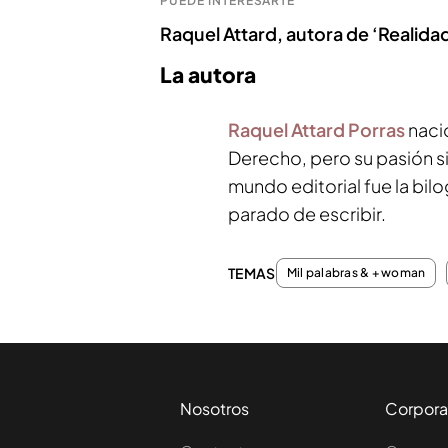
PUEDE INTERESARTE
Raquel Attard, autora de ‘Realidad
La autora
Raquel Attard Porras
naci
Derecho, pero su pasión si
mundo editorial fue la bil
parado de escribir.
TEMAS
Mil palabras & + woman
Nosotros
Corpora