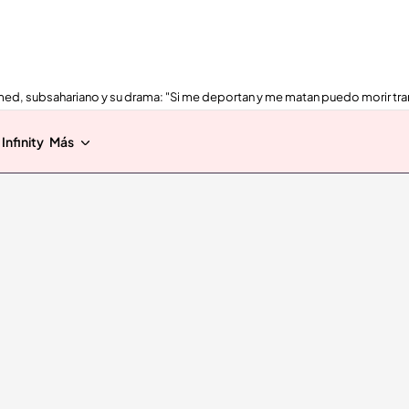
ed, subsahariano y su drama: "Si me deportan y me matan puedo morir tra
Infinity
Más