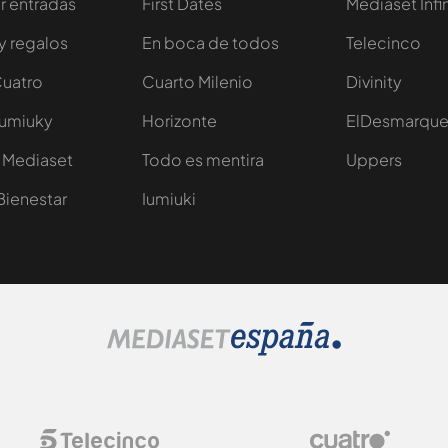
 entradas
First Dates
Mediaset Infi
y regalos
En boca de todos
Telecinco
Cuatro
Cuarto Milenio
Divinity
Iumiuky
Horizonte
ElDesmarqu
 Mediaset
Todo es mentira
Uppers
Bienestar
Iumiuki