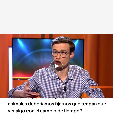
Jorge Rey, en 'Horizonte'.
Horizonte
09 JUN 2023 - 01:44h.
Iker Jiménez, en Horizonte', entrevista a Jorge
Rey para hablar sobre sus métodos para
predecir el tiempo
El joven responde a la pregunta: "¿En qué
animales deberíamos fijarnos que tengan que
ver algo con el cambio de tiempo?