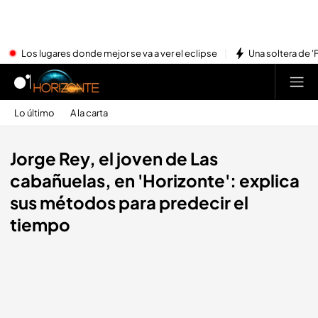
Los lugares donde mejor se va a ver el eclipse
Una soltera de '
Lo último
A la carta
Jorge Rey, el joven de Las
cabañuelas, en 'Horizonte': explica
sus métodos para predecir el
tiempo