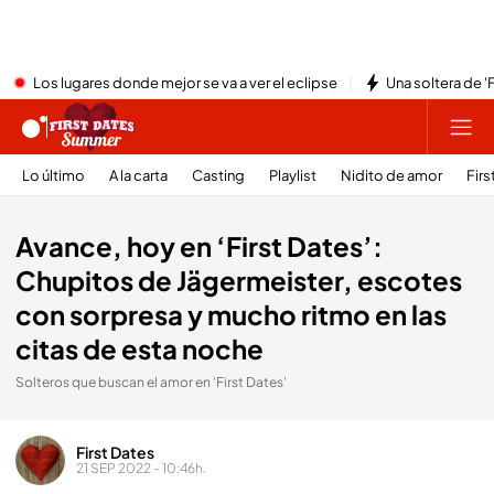
Los lugares donde mejor se va a ver el eclipse
Una soltera de '
Lo último
A la carta
Casting
Playlist
Nidito de amor
Firs
Avance, hoy en ‘First Dates’:
Chupitos de Jägermeister, escotes
con sorpresa y mucho ritmo en las
citas de esta noche
Solteros que buscan el amor en 'First Dates'
First Dates
21 SEP 2022 - 10:46h.