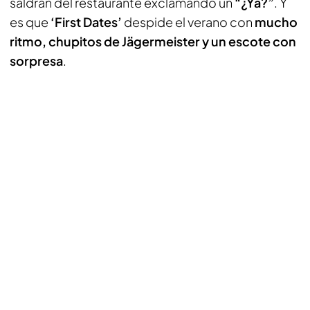
saldrán del restaurante exclamando un
“¿Ya?”
. Y
es que
‘First Dates’
despide el verano con
mucho
ritmo, chupitos de Jägermeister y un escote con
sorpresa
.