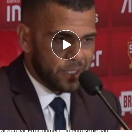
do a prisión por la supuesta agresión sexual a
cceso a la declaración de la supuesta víctima
bre lo sucedido: "Hay datos médicos que lo
al testimonio de la supuesta víctima de Dani
e conto a las autoridades. Que llegó a las 2am a la
staba en la pista de baile con dos amigas, un
la zona VIP del local. Una vez allí arriba es
erca presuntamente y les dice que hay un
tar a copar. En un primer momento se niegan,