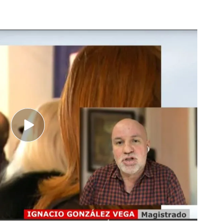
 Alves: "Hay datos médicos que lo corroboran"
la presunta agresión sexual de Dani Alves: "Me
 contacto con
el Magistrado Ignacio González
atos al respecto:
dicios de criminalidad del delito por el que se es
ue es la agresión sexual. De las informaciones
berse definido el tipo de agresión. Aunque no
os claros. No solamente la declaración de la