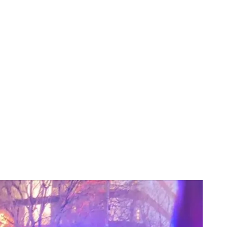
sión
n directo
el traslado desde la Ciutat de la