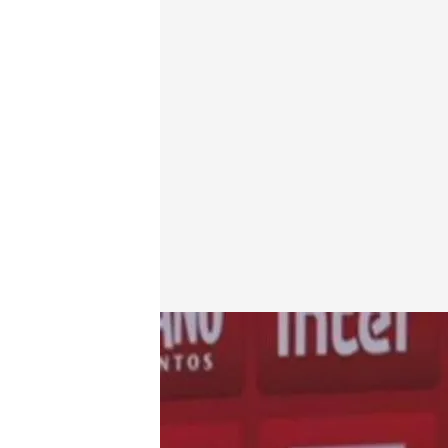
Dani Alves
Cuatro al día
20 ENE 2023 - 19:02h.