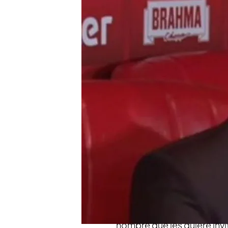
Dani Alves ha sido envia
una joven
El programa ha tenido a
Un magistrado opina so
corroboran"
Compartir
'Cuatro al día'
ha accedido 
Alves
. Ratifica lo que ya l
discoteca y que mientras e
amigo mexicano les invita a 
cuando un camarero se ac
hombre que les quiere invi