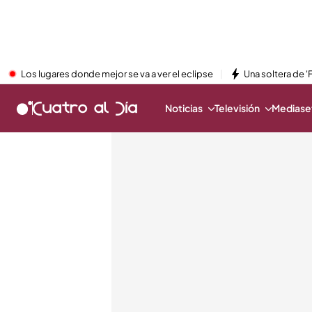
Los lugares donde mejor se va a ver el eclipse
Una soltera de '
Noticias
Televisión
Mediaset