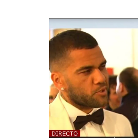
Un magistrado, sobre la supuesta agresión de Dani
PUEDE INTERESARTE
Un juez de Barcelona investiga ya 
metió la mano por debajo"
'Cuatro al día' se pone en
Vega
, para conocer más d
"Hay que ver si hay unos in
objeto de investigación, q
que tengo yo no parece ha
se especifique, hay indici