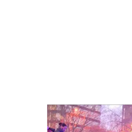
Las imágenes de Dani Alves siendo trasladado a pri
Este programa
ha vivido e