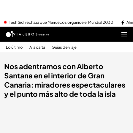
Tesh Sidi rechaza que Marruecos organice el Mundial 2030
Ahm
Lo último
A la carta
Guías de viaje
Nos adentramos con Alberto
Santana en el interior de Gran
Canaria: miradores espectaculares
y el punto más alto de toda la isla