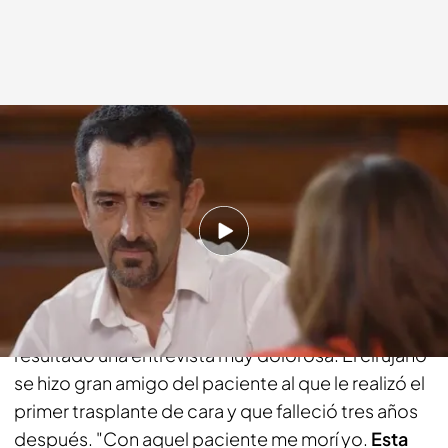
cuatro.com
31 MAY 2015 - 23:30h.
Compartir
Pedro Cavadas se ha sincerado en el chester con
Pepa Bueno y ha confesado que le estaba
resultado una entrevista muy dolorosa. El cirujano
se hizo gran amigo del paciente al que le realizó el
primer trasplante de cara y que falleció tres años
después. "Con aquel paciente me morí yo.
Esta