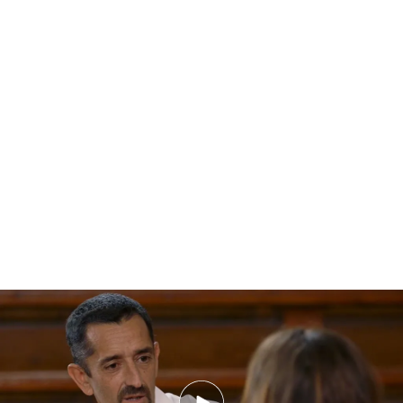
Pedro Cavanas ha explicado que con los
trasplantes de cara se da humanidad a una
persona que ya no la tenía. Además, ha relatado
que
la complejidad reside en el postoperatorio
y