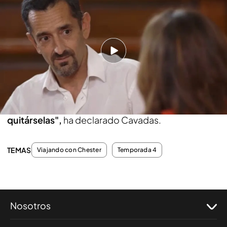
Pedro Cavadas le ha confesado a Pepa Bueno que
en la trasplantología hay una tendencia a ocultar
las complicaciones.
Además, ha afirmado que
ahora está pendiente de tres pacientes que han
sido trasplantados de manos.
"Otra situación
muy dolorosa para mí fue un problema que tuvo
un paciente al que le hice un trasplante de
piernas con la medicación y tuve que
quitárselas",
ha declarado Cavadas.
TEMAS
Viajando con Chester
Temporada 4
Nosotros