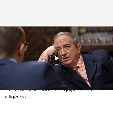
Cuatro.com
16 MAR 2014 - 22:25h.
Compartir
Anasagasti:
Nunca me creí que el Rey salvó a la
democracia el 23-F. Todo lo contrario. Fue uno de
los grandes instigadores del golpe de Estado por
su ligereza.