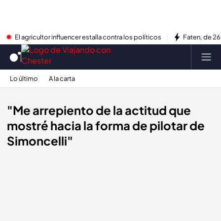
El agricultor influencer estalla contra los políticos
Faten, de 26
Lo último
A la carta
"Me arrepiento de la actitud que
mostré hacia la forma de pilotar de
Simoncelli"