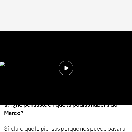
cuatro.com
23 FEB 2014 - 22:31h.
Compartir
Me ha impactado mucho el caso Simoncelli,
cuando viste que perdía la vida, ¿no pensaste en
ti?, ¿no pensaste en que tu podías haber sido
Marco?
Sí, claro que lo piensas porque nos puede pasar a