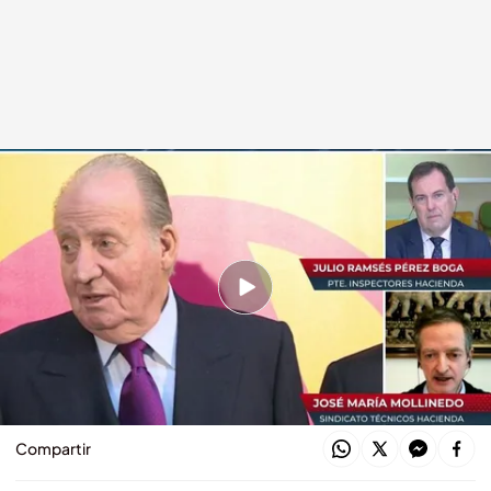
José María Mollinero y Julio Ramsés Pérez Boga enfrentan posturas
Todo es mentira
10 DIC 2020 - 17:31h.
¿Por qué Hacienda no investigó al Emérito
antes de la regularización como a cualquier
otro español?
Compartir