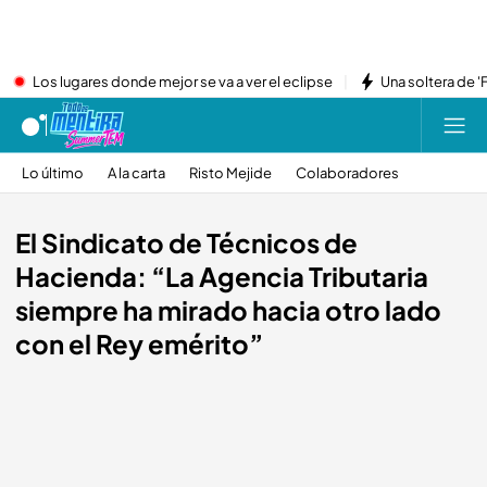
Los lugares donde mejor se va a ver el eclipse
Una soltera de '
Lo último
A la carta
Risto Mejide
Colaboradores
El Sindicato de Técnicos de
Hacienda: “La Agencia Tributaria
siempre ha mirado hacia otro lado
con el Rey emérito”