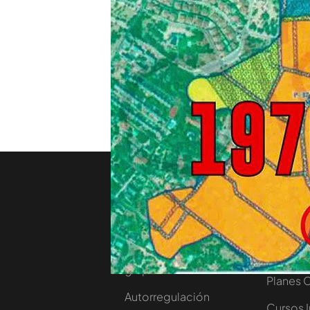
La prueba definitiva para 
chalet de Pablo Iglesias e 
sobre el chalet de Pablo I
1976 que ya no está en vigo
rige el suelo urbanizable 
es que para llegar al plano
Nosotros
Corpora
Contacta
Comprar
Trabaja en nuestro
Ofertas 
grupo
Planes 
Autorregulación
Cursos 