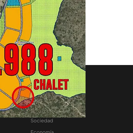
aset
Noticias Cuatro
nity
Nacional
Internacional
Sociedad
e
Economía