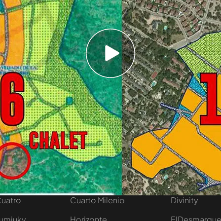
demostrar que la noticia de Ok Diario sobre el
Irene montero, es que la noticia de Ok Diario
glesias está basada en un plano urbanístico de
r, y no en el actual plano de 1988 por el que se
del municipio. Lo que la gente puede que no sepa
 de 1976 hay que revisar primer el de 1988.
tivo
Programas
Más de Medi
 entradas
First Dates
Mediaset Infi
y regalos
En boca de todos
Telecinco
Cuatro
Cuarto Milenio
Divinity
Iumiuky
Horizonte
ElDesmarqu