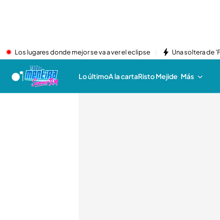
Los lugares donde mejor se va a ver el eclipse
Una soltera de '
Lo último
A la carta
Risto Mejide
Más