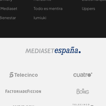
 Mediaset
Todo es mentira
Uppers
Bienestar
Iumiuki