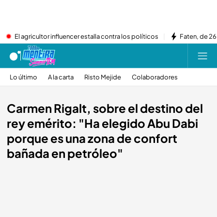
El agricultor influencer estalla contra los políticos
Faten, de 26
Lo último
A la carta
Risto Mejide
Colaboradores
Carmen Rigalt, sobre el destino del
rey emérito: "Ha elegido Abu Dabi
porque es una zona de confort
bañada en petróleo"