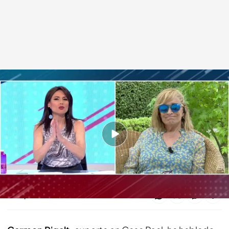
Carmen Rigalt
Todo es mentira
10 AGO 2020 - 16:51h.
Rigalt asegura que el rey emérito regresará en
septiembre a España
Compartir