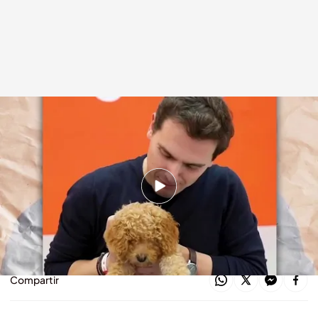
Albert Rivera, líder de Ciudadanos
cuatro.com
04 NOV 2019 - 17:29h.
Algunos se lo tomaban a guasa, pero a otros
como Íñigo Errejón no les ha hecho ninguna
gracia
Compartir