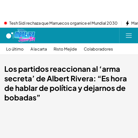
Tesh Sidi rechaza que Marruecos organice el Mundial 2030
Mar
Lo último
A la carta
Risto Mejide
Colaboradores
Los partidos reaccionan al ‘arma
secreta’ de Albert Rivera: “Es hora
de hablar de política y dejarnos de
bobadas”