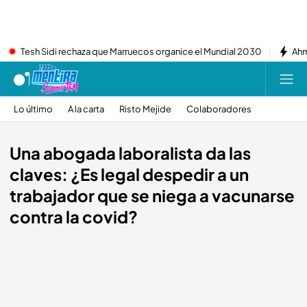
Tesh Sidi rechaza que Marruecos organice el Mundial 2030
Ahm
Lo último
A la carta
Risto Mejide
Colaboradores
Una abogada laboralista da las
claves: ¿Es legal despedir a un
trabajador que se niega a vacunarse
contra la covid?