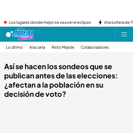
Los lugares donde mejor se va a ver el eclipse
Una soltera de '
Lo último
A la carta
Risto Mejide
Colaboradores
Así se hacen los sondeos que se
publican antes de las elecciones:
¿afectan a la población en su
decisión de voto?