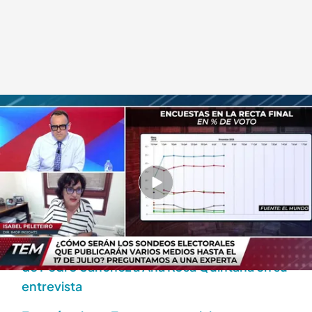
Así se hacen los sondeos que se publican antes de las elecciones
Todo es mentira
07 JUL 2023 - 17:08h.
Gabriel Rufián se sincera en 'TEM': "Me da más
miedo Yolanda Díaz que Santiago Abascal"
La reflexión de Risto Mejide sobre las palabras
de Pedro Sánchez a Ana Rosa Quintana en su
entrevista