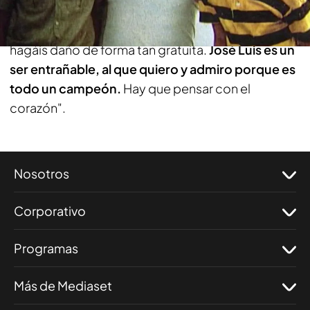
escrúpulos ponga en mi boca cosas que yo no
he dicho",
ha escrito en sus redes sociales, "no
hagáis daño de forma tan gratuita.
José Luis es un
ser entrañable, al que quiero y admiro porque es
todo un campeón.
Hay que pensar con el
corazón".
Nosotros
Corporativo
Programas
Más de Mediaset