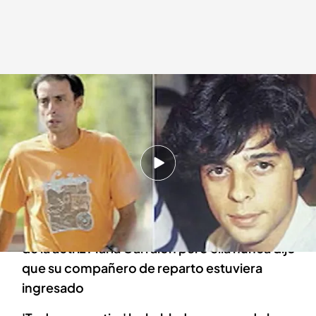
Maribel Verdú Verdú, amiga de Pancho de 'Verano azul'
En boca de todos
12 AGO 2022 - 18:15h.
La noticia de que el actor José Luis Fernández
está en un psiquiátrico es 'fake'
El bulo comenzó a raíz de unas declaraciones
de la actriz María Garralón pero ella nunca dijo
que su compañero de reparto estuviera
ingresado