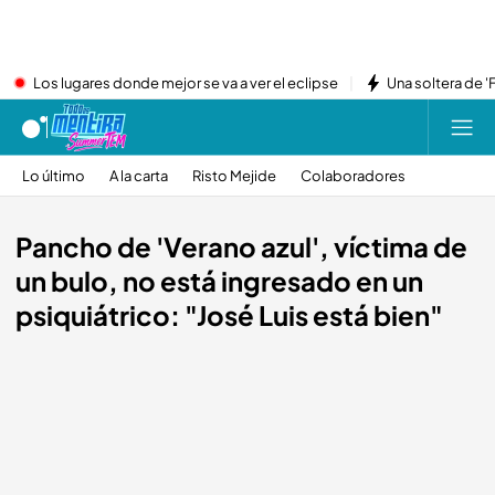
Los lugares donde mejor se va a ver el eclipse
Una soltera de '
Lo último
A la carta
Risto Mejide
Colaboradores
Pancho de 'Verano azul', víctima de
un bulo, no está ingresado en un
psiquiátrico: "José Luis está bien"