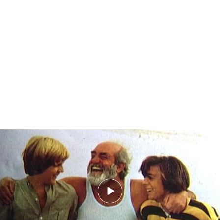
No habrá un reencuentro de 'Verano azul'
Todo ha surgido después de unas declaraciones
de la actriz
María Garralón
pero ella no dio a
entender en ningún momento que su compañero
de la serie estuviera ingresado en un centro
psiquiátrico,
"cómo me duele que alguien sin