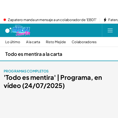
Zapatero manda un mensaje a un colaborador de 'EBDT'
Faten,
Lo último
A la carta
Risto Mejide
Colaboradores
Todo es mentira a la carta
PROGRAMAS COMPLETOS
'Todo es mentira' | Programa, en
vídeo (24/07/2025)